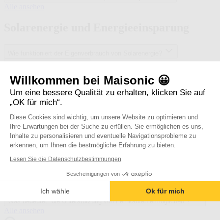
n
V
Alle ansehen
a
e
g
r
Solarenergie und Energieeinsparung
e
b
m
u
e
n
Wie funktioniert der Eigenverbrauch von Solarenergie?
n
d
t
Was ist Plug and Play?
e
S
Alle ansehen
n
Willkommen bei Maisonic 😀
o
e
Um eine bessere Qualität zu erhalten, klicken Sie auf
l
O
Service nach dem Verkauf
„OK für mich“.
a
b
r
j
Diese Cookies sind wichtig, um unsere Website zu optimieren und
e
e
Ich kann die Anleitung für mein Produkt nicht finden.
Ihre Erwartungen bei der Suche zu erfüllen. Sie ermöglichen es uns,
n
k
Wie finde ich ein Ersatzteil, das mit meinem Produkt kompatibel ist?
Inhalte zu personalisieren und eventuelle Navigationsprobleme zu
e
t
erkennen, um Ihnen die bestmögliche Erfahrung zu bieten.
r
e
S
Alle ansehen
g
A
Lesen Sie die Datenschutzbestimmungen
e
i
v
r
Dein Kundenkonto
e
i
Bescheinigungen von
v
u
d
i
Ich wähle
Ok für mich
n
s
c
d
e
Was bedeutet "die Unterstützung von Fernkäufen ermöglichen"?
e
E
n
D
Alle ansehen
n
n
H
e