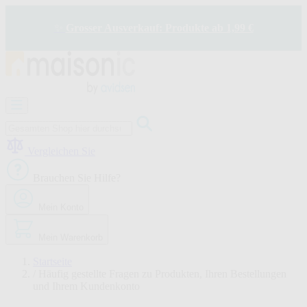
Zum
Inhalt
✨
Grosser Ausverkauf: Produkte ab 1,99 €
springen
Motorisierung
Bildtelefon
und
Türklingel
Vergleichen Sie
Solarenergie
-
Brauchen Sie Hilfe?
Energieeinsparung
Sicherheit
Mein Konto
Komfort
im
Haus
Mein Warenkorb
Gute
Angebote
Startseite
/
Häufig gestellte Fragen zu Produkten, Ihren Bestellungen
und Ihrem Kundenkonto