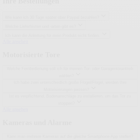
Ihre Bestellungen
s
e
w
a
n
.
u
s
)
Wie kann ich 30 Tage später über Paypal bezahlen?
t
p
o
Welche Lieferfristen und -arten gibt es?
r
m
e
Ich kann die Anleitung für mein Produkt nicht finden.
a
c
I
Alle ansehen
t
h
h
i
a
r
o
Motorisierte Tore
n
e
n
l
B
a
Welche Fernbedienung soll ich für meinen Tor- oder Garagentorantrieb
e
g
s
wählen?
e
t
Ich habe zwei unterschiedlich große Flügel/Flügel, werden Ihre
n
e
u
Motorisierungen passen?
l
n
Ist es verpflichtend, Bodenanschläge zu installieren, um das Tor zu
l
d
u
stoppen?
S
n
M
Alle ansehen
p
g
o
r
e
t
Kameras und Alarme
e
n
o
c
r
h
Kann man mehrere Kameras auf die gleiche Smartphone-App stellen?
i
a