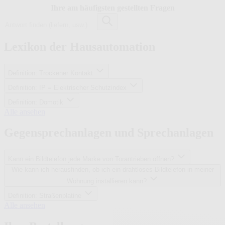
Ihre am häufigsten gestellten Fragen
A
n
t
w
Lexikon der Hausautomation
o
r
t
Definition: Trockener Kontakt
f
Definition: IP = Elektrischer Schutzindex
i
n
Definition: Domotik
d
L
Alle ansehen
e
e
n
x
Gegensprechanlagen und Sprechanlagen
(
i
l
k
i
o
Kann ein Bildtelefon jede Marke von Torantrieben öffnen?
e
n
Wie kann ich herausfinden, ob ich ein drahtloses Bildtelefon in meiner
f
d
e
Wohnung installieren kann?
e
r
r
Definition: Straßenplatine
n
H
G
Alle ansehen
,
a
e
u
u
g
s