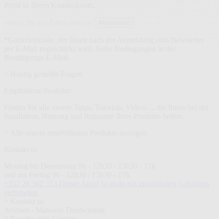
Profil in Ihrem Kundenkonto.
E-
Abonnieren
Mail-
Adresse
*Gutscheincode, der Ihnen nach der Anmeldung zum Newsletter
per E-Mail zugeschickt wird. Siehe Bedingungen in der
Bestätigungs-E-Mail.
> Häufig gestellte Fragen
Empfohlene Produkte
Finden Sie alle unsere Tipps, Tutorials, Videos ... die Ihnen bei der
Installation, Nutzung und Reparatur Ihres Produkts helfen.
> Alle unsere empfohlenen Produkte anzeigen
Kontakt us
Montag bis Donnerstag 9h - 12h30 / 13h30 - 17h
und am Freitag 9h - 12h30 / 13h30 - 17h
+352 26 302 353
Dieser Anruf ist nicht mit zusätzlichen Gebühren
verbunden.
> Kontakt us
Avidsen - Maisonic Deutschland
9 Rue des trois Cantons