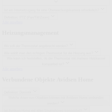
s
n
i
l
Ist ein Internetzugang für eine Überwachungskamera erforderlich?
e
a
r
g
Definition: PTZ (Pan/Tilt/Zoom)
t
K
e
Alle ansehen
e
a
n
T
m
Heizungsmanagement
o
e
r
r
e
a
Wo soll der Thermostat angebracht werden?
s
Wie wählt man den richtigen Thermostat für die Heizung aus?
u
n
Wie kann ich feststellen, ob der Thermostat mit meinem Heizkessel
d
kompatibel ist?
A
H
Alle ansehen
l
e
a
i
Verbundene Objekte Avidsen Home
r
z
m
u
e
n
Definition: Domotik
g
Welche Arten von Objekten können mit Avidsen Home verbunden
s
werden?
m
a
Ist Avidsen Home mit allen Smartphones kompatibel?