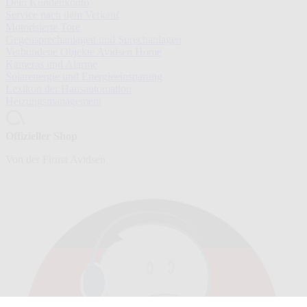
Dein Kundenkonto
Service nach dem Verkauf
Motorisierte Tore
Gegensprechanlagen und Sprechanlagen
Verbundene Objekte Avidsen Home
Kameras und Alarme
Solarenergie und Energieeinsparung
Lexikon der Hausautomation
Heizungsmanagement
Offizieller Shop
Von der Firma Avidsen