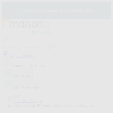
Zum
Inhalt
✨
Grosser Ausverkauf: Produkte ab 1,99 €
springen
Motorisierung
Bildtelefon
und
Türklingel
Vergleichen Sie
Solarenergie
-
Brauchen Sie Hilfe?
Energieeinsparung
Sicherheit
Mein Konto
Komfort
im
Haus
Mein Warenkorb
Gute
Angebote
FAQ
/
Ihre Bestellungen
/
Wie kann ich 30 Tage später über Paypal bezahlen?