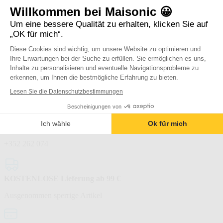
Willkommen bei Maisonic 😀
Um eine bessere Qualität zu erhalten, klicken Sie auf
„OK für mich“.
Technischer Support
Diese Cookies sind wichtig, um unsere Website zu optimieren und
Ihre Erwartungen bei der Suche zu erfüllen. Sie ermöglichen es uns,
DEUTSCHLAND
in
Inhalte zu personalisieren und eventuelle Navigationsprobleme zu
erkennen, um Ihnen die bestmögliche Erfahrung zu bieten.
Lesen Sie die Datenschutzbestimmungen
Bescheinigungen von
Ich wähle
Ok für mich
SAV mit Sitz in Deutschland
+352 262 074
KOSTENLOSE Lieferung ab 99 €
Ausgenommen sperrige Artikel