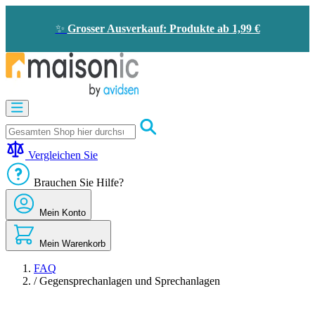
Zum
Inhalt
✨
Grosser Ausverkauf: Produkte ab 1,99 €
springen
Motorisierung
Bildtelefon
und
Türklingel
Vergleichen Sie
Solarenergie
-
Brauchen Sie Hilfe?
Energieeinsparung
Sicherheit
Mein Konto
Komfort
im
Haus
Mein Warenkorb
Gute
Angebote
FAQ
/
Gegensprechanlagen und Sprechanlagen