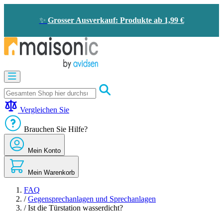
Zum
Inhalt
✨
Grosser Ausverkauf: Produkte ab 1,99 €
springen
Motorisierung
Bildtelefon
und
Türklingel
Vergleichen Sie
Solarenergie
-
Brauchen Sie Hilfe?
Energieeinsparung
Sicherheit
Mein Konto
Komfort
im
Haus
Mein Warenkorb
Gute
Angebote
FAQ
/
Gegensprechanlagen und Sprechanlagen
/
Ist die Türstation wasserdicht?