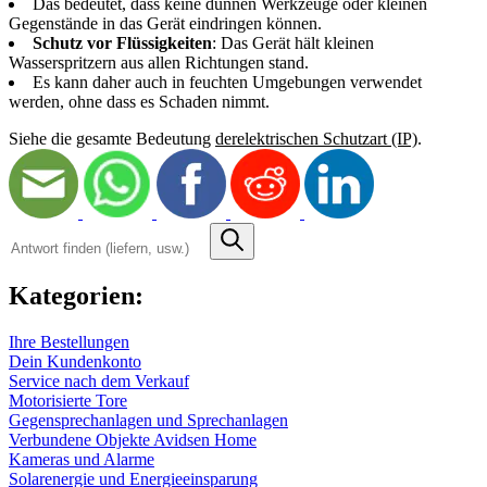
Das bedeutet, dass keine dünnen Werkzeuge oder kleinen
Gegenstände in das Gerät eindringen können.
Schutz vor Flüssigkeiten
: Das Gerät hält kleinen
Wasserspritzern aus allen Richtungen stand.
Es kann daher auch in feuchten Umgebungen verwendet
werden, ohne dass es Schaden nimmt.
Siehe die gesamte Bedeutung
derelektrischen Schutzart (IP)
.
Antwort
finden
(liefern,
usw.)
Kategorien:
Ihre Bestellungen
Dein Kundenkonto
Service nach dem Verkauf
Motorisierte Tore
Gegensprechanlagen und Sprechanlagen
Verbundene Objekte Avidsen Home
Kameras und Alarme
Solarenergie und Energieeinsparung