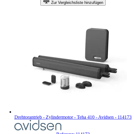
Zur Vergleichsliste hinzufügen
Produktseite
gewählten
Optionen
ab
Drehtorantrieb - Zylindermotor - Teha 410 - Avidsen - 114173