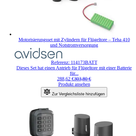
Motorisierungsset mit Zylindern für Flügeltore – Teha 410
und Notstromversorgung
Der
Preis
hängt
Referenz: 114173BATT
von
Dieses Set hat einen Antrieb für Flügeltore mit einer Batterie
den
für...
auf
Regulärer Preis
288,62 €
303,80 €
der
Produkt ansehen
Produktseite
gewählten
Zur Vergleichsliste hinzufügen
Optionen
ab