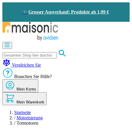
Zum
Inhalt
✨
Grosser Ausverkauf: Produkte ab 1,99 €
springen
Motorisierung
Bildtelefon
und
Türklingel
Vergleichen Sie
Solarenergie
-
Brauchen Sie Hilfe?
Energieeinsparung
Sicherheit
Mein Konto
Komfort
im
Haus
Mein Warenkorb
Gute
Angebote
Startseite
/
Motorisierung
/
Tormotoren