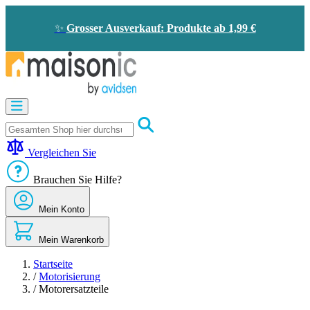
Zum
Inhalt
✨
Grosser Ausverkauf: Produkte ab 1,99 €
springen
Motorisierung
Bildtelefon
und
Türklingel
Vergleichen Sie
Solarenergie
-
Brauchen Sie Hilfe?
Energieeinsparung
Sicherheit
Mein Konto
Komfort
im
Haus
Mein Warenkorb
Gute
Angebote
Startseite
/
Motorisierung
/
Motorersatzteile