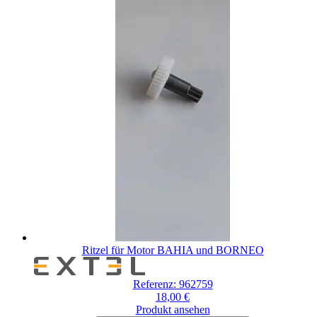
Ritzel für Motor BAHIA und BORNEO
Referenz: 962759
18,00 €
Produkt ansehen