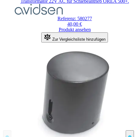
Transformator 22V AC für Schiebeantrieb OREA 500+.
Referenz: 580277
40,00 €
Produkt ansehen
Zur Vergleichsliste hinzufügen