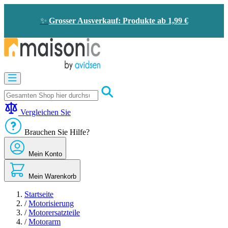
Zum
Inhalt
✨
Grosser Ausverkauf: Produkte ab 1,99 €
springen
Motorisierung
Bildtelefon
und
Türklingel
Vergleichen Sie
Solarenergie
-
Brauchen Sie Hilfe?
Energieeinsparung
Sicherheit
Mein Konto
Komfort
im
Haus
Mein Warenkorb
Gute
Angebote
Startseite
/
Motorisierung
/
Motorersatzteile
/
Motorarm