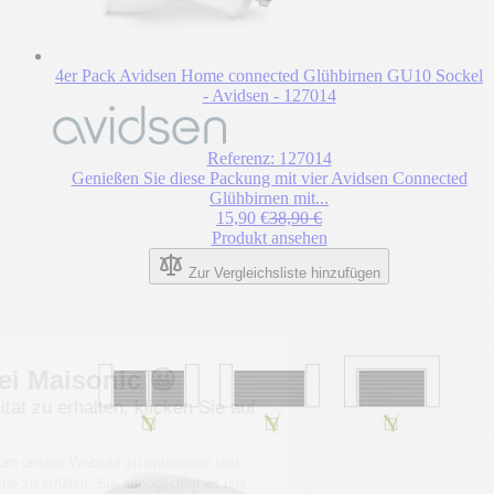
4er Pack Avidsen Home connected Glühbirnen GU10 Sockel
- Avidsen - 127014
Referenz: 127014
Genießen Sie diese Packung mit vier Avidsen Connected
Glühbirnen mit...
Sonderpreis
Regulärer Preis
15,90 €
38,90 €
Produkt ansehen
Zur Vergleichsliste hinzufügen
Willkommen bei Maisonic 😀
Um eine bessere Qualität zu erhalten, klicken Sie auf
„OK für mich“.
Diese Cookies sind wichtig, um unsere Website zu optimieren und
Ihre Erwartungen bei der Suche zu erfüllen. Sie ermöglichen es uns,