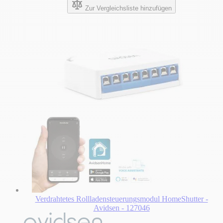
Zur Vergleichsliste hinzufügen
Verdrahtetes Rollladensteuerungsmodul HomeShutter -
Avidsen - 127046