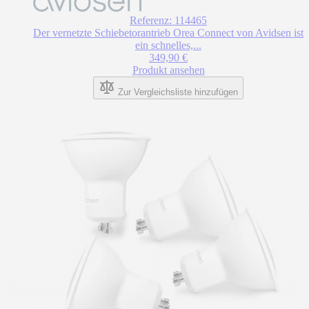
Referenz: 114465
Der vernetzte Schiebetorantrieb Orea Connect von Avidsen ist
ein schnelles,...
349,90 €
Produkt ansehen
Zur Vergleichsliste hinzufügen