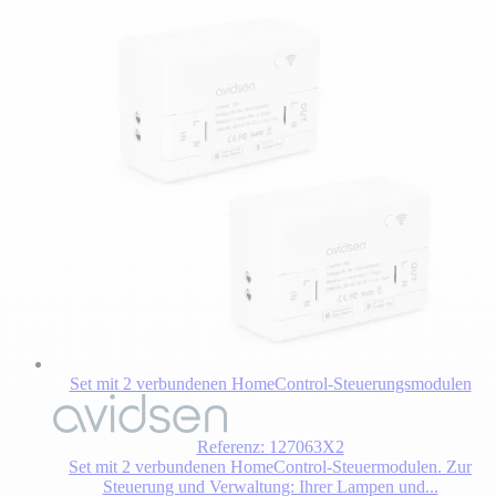
Set mit 2 verbundenen HomeControl-Steuerungsmodulen
Der
Preis
hängt
Referenz: 127063X2
von
Set mit 2 verbundenen HomeControl-Steuermodulen. Zur
den
Steuerung und Verwaltung: Ihrer Lampen und...