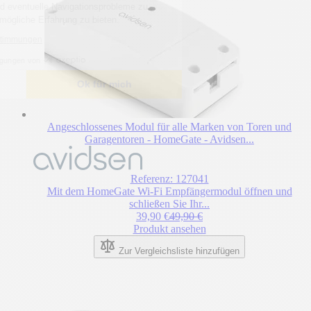
Inhalte zu personalisieren und eventuelle Navigationsprobleme zu
erkennen, um Ihnen die bestmögliche Erfahrung zu bieten.
Lesen Sie die Datenschutzbestimmungen
Bescheinigungen von
Ich wähle
Ok für mich
Angeschlossenes Modul für alle Marken von Toren und
Garagentoren - HomeGate - Avidsen...
Referenz: 127041
Mit dem HomeGate Wi-Fi Empfängermodul öffnen und
schließen Sie Ihr...
Sonderpreis
Regulärer Preis
39,90 €
49,90 €
Produkt ansehen
Zur Vergleichsliste hinzufügen