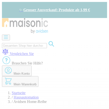
Zum
Inhalt
✨
Grosser Ausverkauf: Produkte ab 1,99 €
springen
Motorisierung
Bildtelefon
und
Türklingel
Vergleichen Sie
Solarenergie
-
Brauchen Sie Hilfe?
Energieeinsparung
Sicherheit
Mein Konto
Komfort
im
Haus
Mein Warenkorb
Gute
Angebote
Startseite
/
Hausautomation
/
Avidsen Home-Reihe