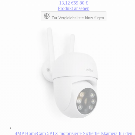
auf
Regulärer Preis
13,12 €
59,80 €
der
Produkt ansehen
Produktseite
gewählten
Zur Vergleichsliste hinzufügen
Optionen
ab
4MP HomeCam 5PTZ motorisierte Sicherheitskamera für den