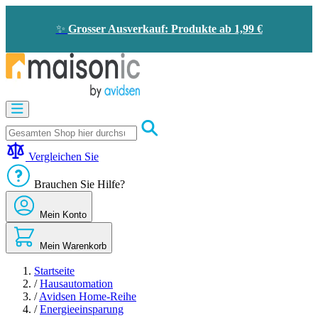
Zum
Inhalt
✨
Grosser Ausverkauf: Produkte ab 1,99 €
springen
Motorisierung
Bildtelefon
und
Türklingel
Vergleichen Sie
Solarenergie
-
Brauchen Sie Hilfe?
Energieeinsparung
Sicherheit
Mein Konto
Komfort
im
Haus
Mein Warenkorb
Gute
Angebote
Startseite
/
Hausautomation
/
Avidsen Home-Reihe
/
Energieeinsparung