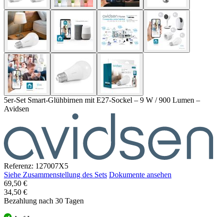
5er-Set Smart-Glühbirnen mit E27-Sockel – 9 W / 900 Lumen –
Avidsen
Referenz: 127007X5
Siehe Zusammenstellung des Sets
Dokumente ansehen
Der
69,50 €
Preis
34,50 €
hängt
Bezahlung nach 30 Tagen
von