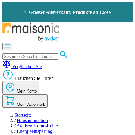
Zum
Inhalt
✨
Grosser Ausverkauf: Produkte ab 1,99 €
springen
Motorisierung
Bildtelefon
und
Türklingel
Vergleichen Sie
Solarenergie
-
Brauchen Sie Hilfe?
Energieeinsparung
Sicherheit
Mein Konto
Komfort
im
Haus
Mein Warenkorb
Gute
Angebote
Startseite
/
Hausautomation
/
Avidsen Home-Reihe
/
Energieeinsparung