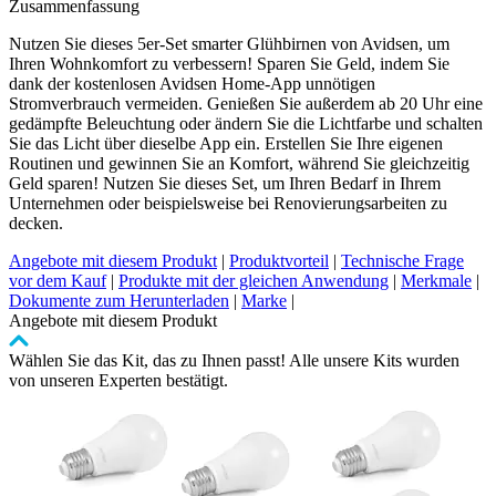
Zusammenfassung
Nutzen Sie dieses 5er-Set smarter Glühbirnen von Avidsen, um
Ihren Wohnkomfort zu verbessern! Sparen Sie Geld, indem Sie
dank der kostenlosen Avidsen Home-App unnötigen
Stromverbrauch vermeiden. Genießen Sie außerdem ab 20 Uhr eine
gedämpfte Beleuchtung oder ändern Sie die Lichtfarbe und schalten
Sie das Licht über dieselbe App ein. Erstellen Sie Ihre eigenen
Routinen und gewinnen Sie an Komfort, während Sie gleichzeitig
Geld sparen! Nutzen Sie dieses Set, um Ihren Bedarf in Ihrem
Unternehmen oder beispielsweise bei Renovierungsarbeiten zu
decken.
Angebote mit diesem Produkt
|
Produktvorteil
|
Technische Frage
vor dem Kauf
|
Produkte mit der gleichen Anwendung
|
Merkmale
|
Dokumente zum Herunterladen
|
Marke
|
Angebote mit diesem Produkt
Wählen Sie das Kit, das zu Ihnen passt! Alle unsere Kits wurden
von unseren Experten bestätigt.
Clicken,
um
das
Karussell
zu