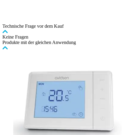
Technische Frage vor dem Kauf
Keine Fragen
Produkte mit der gleichen Anwendung
Clicken,
um
das
Karussell
zu
überspringen