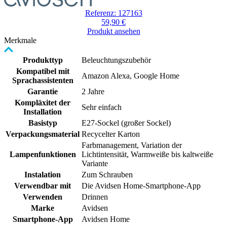
Referenz: 127163
59,90 €
Produkt ansehen
Merkmale
Produkttyp
Beleuchtungszubehör
Kompatibel mit
Amazon Alexa, Google Home
Sprachassistenten
Garantie
2 Jahre
Kompläxitet der
Sehr einfach
Installation
Basistyp
E27-Sockel (großer Sockel)
Verpackungsmaterial
Recycelter Karton
Farbmanagement, Variation der
Lampenfunktionen
Lichtintensität, Warmweiße bis kaltweiße
Variante
Instalation
Zum Schrauben
Verwendbar mit
Die Avidsen Home-Smartphone-App
Verwenden
Drinnen
Marke
Avidsen
Smartphone-App
Avidsen Home