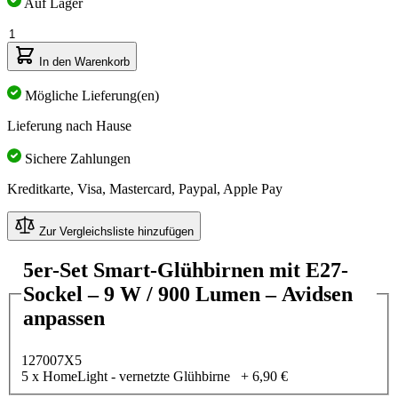
den
Auf Lager
gewählten
Menge
Optionen
ab
In den Warenkorb
Mögliche Lieferung(en)
Lieferung nach Hause
Sichere Zahlungen
Kreditkarte, Visa, Mastercard, Paypal, Apple Pay
Zur Vergleichsliste hinzufügen
5er-Set Smart-Glühbirnen mit E27-
Sockel – 9 W / 900 Lumen – Avidsen
anpassen
127007X5
5 x HomeLight - vernetzte Glühbirne
+
6,90 €