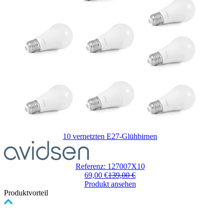
überspringen
10 vernetzten E27-Glühbirnen
Der
Preis
hängt
Referenz: 127007X10
von
69,00 €
139,00 €
den
Produkt ansehen
auf
Produktvorteil
der
Produktseite
gewählten