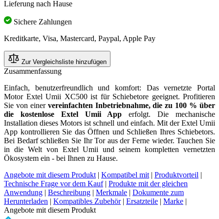
Lieferung nach Hause
Sichere Zahlungen
Kreditkarte, Visa, Mastercard, Paypal, Apple Pay
Zur Vergleichsliste hinzufügen
Zusammenfassung
Einfach, benutzerfreundlich und komfort: Das vernetzte Portal
Motor Extel Umii XC500 ist für Schiebetore geeignet. Profitieren
Sie von einer
vereinfachten Inbetriebnahme, die zu 100 % über
die kostenlose Extel Umii App
erfolgt. Die mechanische
Installation dieses Motors ist schnell und einfach. Mit der Extel Umii
App kontrollieren Sie das Öffnen und Schließen Ihres Schiebetors.
Bei Bedarf schließen Sie Ihr Tor aus der Ferne wieder. Tauchen Sie
in die Welt von Extel Umii und seinem kompletten vernetzten
Ökosystem ein - bei Ihnen zu Hause.
Angebote mit diesem Produkt
|
Kompatibel mit
|
Produktvorteil
|
Technische Frage vor dem Kauf
|
Produkte mit der gleichen
Anwendung
|
Beschreibung
|
Merkmale
|
Dokumente zum
Herunterladen
|
Kompatibles Zubehör
|
Ersatzteile
|
Marke
|
Angebote mit diesem Produkt