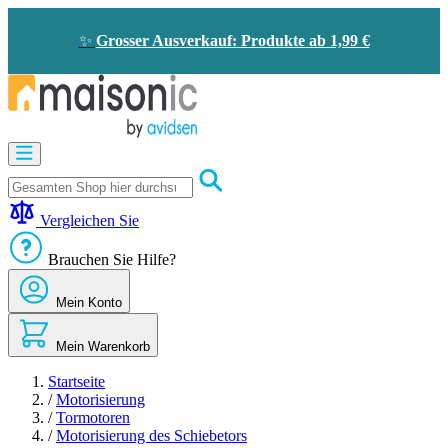
Zum
Inhalt
✨
Grosser Ausverkauf: Produkte ab 1,99 €
springen
Motorisierung
Bildtelefon
und
Türklingel
Vergleichen Sie
Solarenergie
-
Brauchen Sie Hilfe?
Energieeinsparung
Sicherheit
Mein Konto
Komfort
im
Haus
Mein Warenkorb
Gute
Angebote
Startseite
/
Motorisierung
/
Tormotoren
/
Motorisierung des Schiebetors