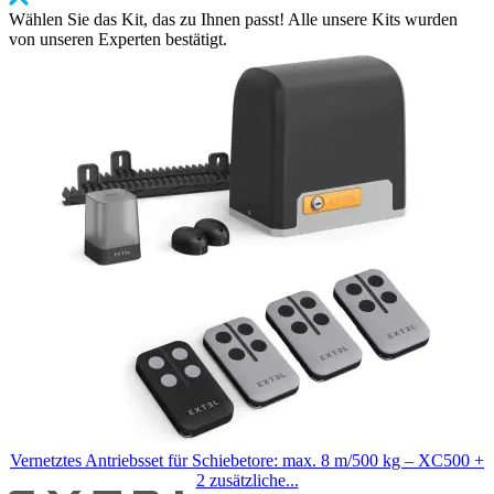
Wählen Sie das Kit, das zu Ihnen passt! Alle unsere Kits wurden
von unseren Experten bestätigt.
Clicken,
um
das
Karussell
zu
überspringen
Vernetztes Antriebsset für Schiebetore: max. 8 m/500 kg – XC500 +
2 zusätzliche...