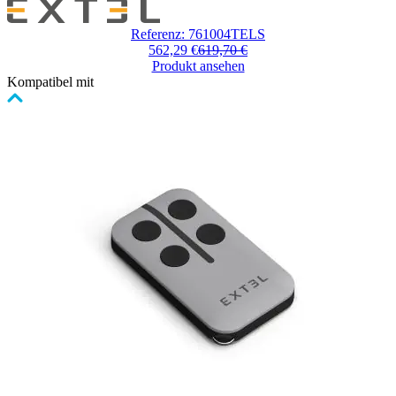
Der
Preis
Referenz: 761004TELS
hängt
562,29 €
619,70 €
von
Produkt ansehen
den
Kompatibel mit
auf
der
Clicken,
Produktseite
um
gewählten
das
Optionen
Karussell
ab
zu
überspringen