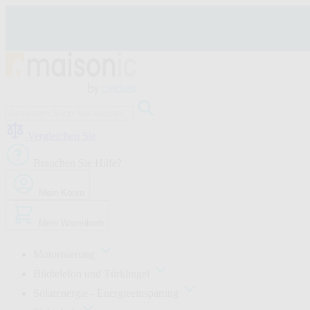
Zum
Inhalt
springen
Motorisierung
Bildtelefon
Vergleichen Sie
und
Türklingel
Brauchen Sie Hilfe?
Solarenergie
-
Energieeinsparung
Mein Konto
Sicherheit
Komfort
Mein Warenkorb
im
Haus
Gute
Motorisierung
Angebote
Bildtelefon und Türklingel
Solarenergie - Energieeinsparung