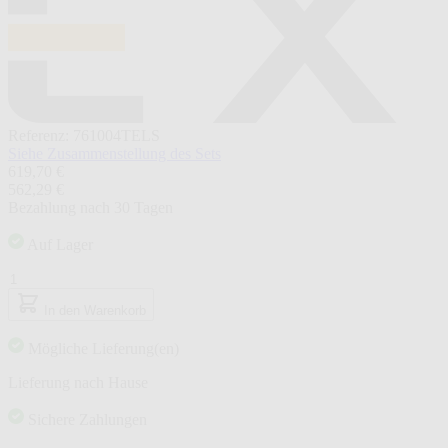
Referenz: 761004TELS
Siehe Zusammenstellung des Sets
Der
619,70 €
Preis
562,29 €
hängt
Bezahlung nach 30 Tagen
von
den
Auf Lager
gewählten
Menge
Optionen
ab
In den Warenkorb
Mögliche Lieferung(en)
Lieferung nach Hause
Sichere Zahlungen