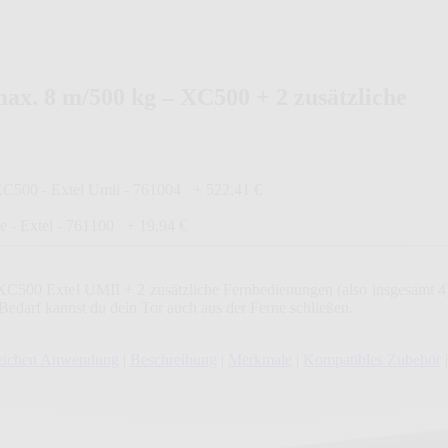
max. 8 m/500 kg – XC500 + 2 zusätzliche
XC500 - Extel Umii - 761004
+
522,41 €
e - Extel - 761100
+
19,94 €
e XC500 Extel UMII + 2 zusätzliche Fernbedienungen (also insgesamt 4)
Bedarf kannst du dein Tor auch aus der Ferne schließen.
gleichen Anwendung
|
Beschreibung
|
Merkmale
|
Kompatibles Zubehör
|