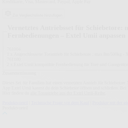
Kreditkarte, Visa, Mastercard, Paypal, Apple Pay
Zur Vergleichsliste hinzufügen
Vernetztes Antriebsset für Schiebetore: 
Fernbedienungen – Extel Umii anpassen
761004
1 x Angeschlossene Torantrieb für Schiebetore : max 8m/500kg - 
761100
2 x Extel Umii kompatible Fernbedienung für Tore und Garagentor
Zusammenfassung
Dieses Set für Familien hat einen vernetzten Antrieb für Schiebetor
App Extel Umii kannst du dein Schiebetor öffnen und schließen. Bei 
Hier findest du
alle Torantriebe aus der Extel Umii-Reihe
.
Produktvorteil
|
Technische Frage vor dem Kauf
|
Produkte mit der 
Produktvorteil