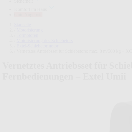
Sicherheit
Komfort im Haus
Gute Angebote
Startseite
/
Motorisierung
/
Tormotoren
/
Motorisierung des Schiebetors
/
Extel-Schiebetormotor
/
Vernetztes Antriebsset für Schiebetore: max. 8 m/500 kg – X
Vernetztes Antriebsset für Schi
Fernbedienungen – Extel Umii