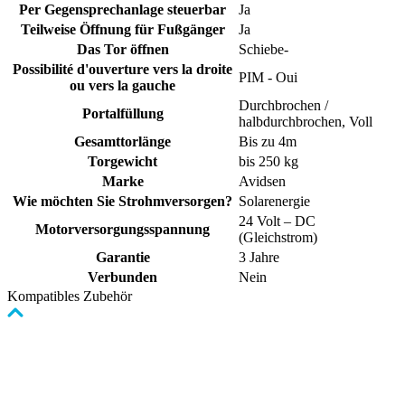
Per Gegensprechanlage steuerbar
Ja
Teilweise Öffnung für Fußgänger
Ja
Das Tor öffnen
Schiebe-
Possibilité d'ouverture vers la droite
PIM - Oui
ou vers la gauche
Durchbrochen /
Portalfüllung
halbdurchbrochen, Voll
Gesamttorlänge
Bis zu 4m
Torgewicht
bis 250 kg
Marke
Avidsen
Wie möchten Sie Strohmversorgen?
Solarenergie
24 Volt – DC
Motorversorgungsspannung
(Gleichstrom)
Garantie
3 Jahre
Verbunden
Nein
Kompatibles Zubehör
Clicken,
um
das
Karussell
zu