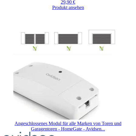
29,90 €
Produkt ansehen
Angeschlossenes Modul für alle Marken von Toren und
Garagentoren - HomeGate - Avidsen...