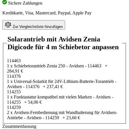
Sichere Zahlungen
Kreditkarte, Visa, Mastercard, Paypal, Apple Pay
Zur Vergleichsliste hinzufügen
Solarantrieb mit Avidsen Zenia
Digicode für 4 m Schiebetor anpassen
114463
1 x Schiebetorantrieb Zenia 250 - Avidsen - 114463
+
284,91 €
114376
1 x Universal-Solarkit für 24V-Lithium-Batterie-Torantrieb -
Avidsen - 114376
+
237,41 €
114255
1 x Funktastatur kompatibel mit vielen Marken - Avidsen -
114255
+
54,06 €
114259
2 x Avidsen-Fernbedienung mit Wandhalterung für Avidsen-
Antriebe - Avidsen - 114259
+
23,66 €
Zusammenfassung