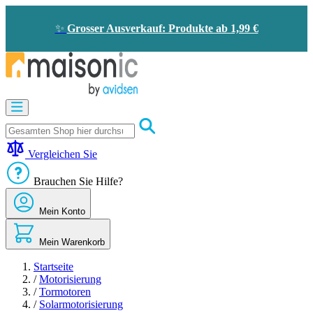
Zum
Inhalt
✨
Grosser Ausverkauf: Produkte ab 1,99 €
springen
Motorisierung
Bildtelefon
und
Türklingel
Vergleichen Sie
Solarenergie
-
Brauchen Sie Hilfe?
Energieeinsparung
Sicherheit
Mein Konto
Komfort
im
Haus
Mein Warenkorb
Gute
Angebote
Startseite
/
Motorisierung
/
Tormotoren
/
Solarmotorisierung