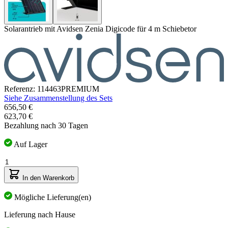
Solarantrieb mit Avidsen Zenia Digicode für 4 m Schiebetor
Referenz: 114463PREMIUM
Siehe Zusammenstellung des Sets
Der
656,50 €
Preis
623,70 €
hängt
Bezahlung nach 30 Tagen
von
den
Auf Lager
gewählten
Menge
Optionen
ab
In den Warenkorb
Mögliche Lieferung(en)
Lieferung nach Hause