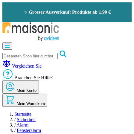
Zum
Inhalt
✨
Grosser Ausverkauf: Produkte ab 1,99 €
springen
Motorisierung
Bildtelefon
und
Türklingel
Vergleichen Sie
Solarenergie
-
Brauchen Sie Hilfe?
Energieeinsparung
Sicherheit
Mein Konto
Komfort
im
Haus
Mein Warenkorb
Gute
Angebote
Startseite
/
Sicherheit
/
Alarm
/
Fensteralarm