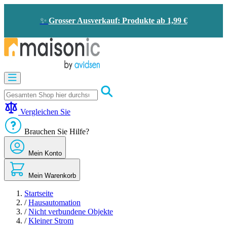
Zum
Inhalt
✨
Grosser Ausverkauf: Produkte ab 1,99 €
springen
Motorisierung
Bildtelefon
und
Türklingel
Vergleichen Sie
Solarenergie
-
Brauchen Sie Hilfe?
Energieeinsparung
Sicherheit
Mein Konto
Komfort
im
Haus
Mein Warenkorb
Gute
Angebote
Startseite
/
Hausautomation
/
Nicht verbundene Objekte
/
Kleiner Strom