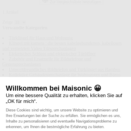
Zur Vergleichsliste hinzufügen
1
Artikel
Zeige
Verwandte Kategorien
Türklingel für Haus und Wohnung
Klingel mit kamera : die besten kabelgebundenen, kabellosen
und vernetzten Video Türsprechanlagen
Elektrisches Schloss und elektrischer Türöffner
Zubehör und Ersatzteile für Bildtelefone und
Gegensprechanlagen
Umweltfreundliches Bildtelefon und Türklingel aus Bambus
Kollektive Gebäudesprechanlage für Wohnungen und Büros
Willkommen bei Maisonic 😀
Offizieller Shop
Um eine bessere Qualität zu erhalten, klicken Sie auf
Von der Firma Avidsen
„OK für mich“.
Diese Cookies sind wichtig, um unsere Website zu optimieren und
Ihre Erwartungen bei der Suche zu erfüllen. Sie ermöglichen es uns,
Inhalte zu personalisieren und eventuelle Navigationsprobleme zu
erkennen, um Ihnen die bestmögliche Erfahrung zu bieten.