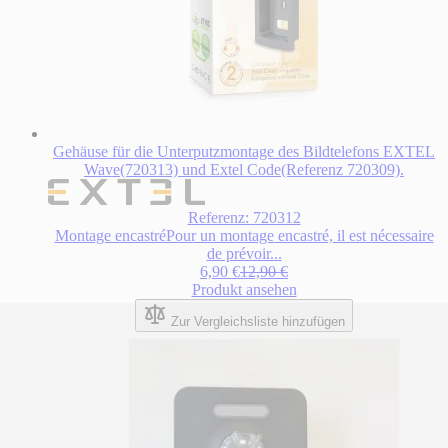
Gehäuse für die Unterputzmontage des Bildtelefons EXTEL
Wave(720313) und Extel Code(Referenz 720309).
Referenz: 720312
Montage encastréPour un montage encastré, il est nécessaire
de prévoir...
Sonderpreis
Regulärer Preis
6,90 €
12,90 €
Produkt ansehen
Zur Vergleichsliste hinzufügen