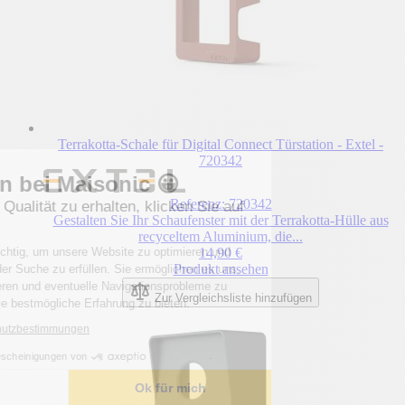
Terrakotta-Schale für Digital Connect Türstation - Extel -
720342
Willkommen bei Maisonic 😀
Referenz: 720342
Um eine bessere Qualität zu erhalten, klicken Sie auf
Gestalten Sie Ihr Schaufenster mit der Terrakotta-Hülle aus
„OK für mich“.
recyceltem Aluminium, die...
14,90 €
Diese Cookies sind wichtig, um unsere Website zu optimieren und
Produkt ansehen
Ihre Erwartungen bei der Suche zu erfüllen. Sie ermöglichen es uns,
Inhalte zu personalisieren und eventuelle Navigationsprobleme zu
Zur Vergleichsliste hinzufügen
erkennen, um Ihnen die bestmögliche Erfahrung zu bieten.
Lesen Sie die Datenschutzbestimmungen
Bescheinigungen von
Ich wähle
Ok für mich