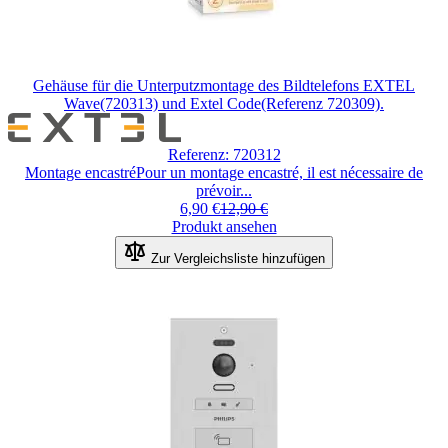
Gehäuse für die Unterputzmontage des Bildtelefons EXTEL
Wave(720313) und Extel Code(Referenz 720309).
Referenz: 720312
Montage encastréPour un montage encastré, il est nécessaire de
prévoir...
6,90 €
12,90 €
Produkt ansehen
Zur Vergleichsliste hinzufügen