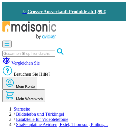
Zum
Inhalt
✨
Grosser Ausverkauf: Produkte ab 1,99 €
springen
Motorisierung
Bildtelefon
und
Türklingel
Vergleichen Sie
Solarenergie
-
Brauchen Sie Hilfe?
Energieeinsparung
Sicherheit
Mein Konto
Komfort
im
Haus
Mein Warenkorb
Gute
Angebote
Startseite
/
Bildtelefon und Türklingel
/
Ersatzteile für Videotelefonie
/
Straßenplatine Avidsen, Extel, Thomson, Philips,...