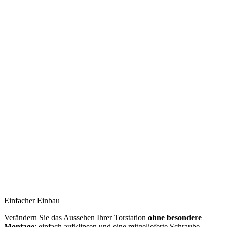
Einfacher Einbau
Verändern Sie das Aussehen Ihrer Torstation
ohne besondere
Montage
: einfach aufklipsen und eine mitgelieferte Schraube