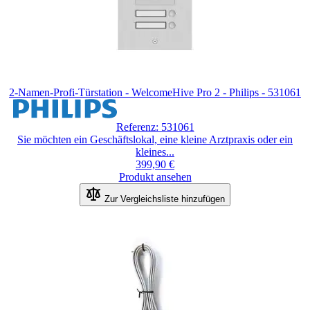
2-Namen-Profi-Türstation - WelcomeHive Pro 2 - Philips - 531061
Referenz: 531061
Sie möchten ein Geschäftslokal, eine kleine Arztpraxis oder ein
kleines...
399,90 €
Produkt ansehen
Zur Vergleichsliste hinzufügen