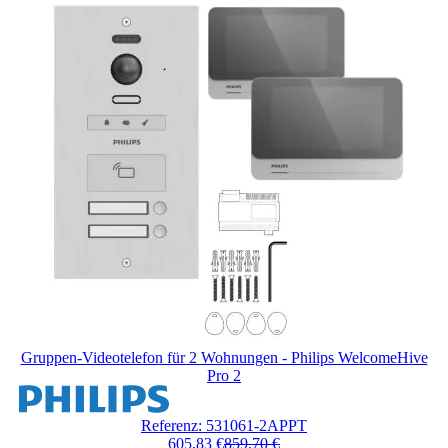
um
das
Karussell
zu
überspringen
Gruppen-Videotelefon für 2 Wohnungen - Philips WelcomeHive
Pro 2
Der
Preis
Referenz: 531061-2APPT
hängt
605,83 €
859,70 €
von