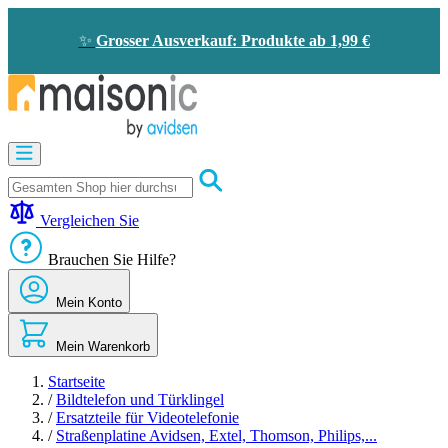
Zum
Inhalt
✨
Grosser Ausverkauf: Produkte ab 1,99 €
springen
Motorisierung
Bildtelefon
und
Türklingel
Vergleichen Sie
Solarenergie
-
Brauchen Sie Hilfe?
Energieeinsparung
Sicherheit
Mein Konto
Komfort
im
Haus
Mein Warenkorb
Gute
Angebote
Startseite
/
Bildtelefon und Türklingel
/
Ersatzteile für Videotelefonie
/
Straßenplatine Avidsen, Extel, Thomson, Philips,...