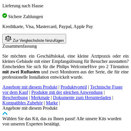
Lieferung nach Hause
Sichere Zahlungen
Kreditkarte, Visa, Mastercard, Paypal, Apple Pay
Zur Vergleichsliste hinzufügen
Zusammenfassung
Sie möchten ein Geschäftslokal, eine kleine Arztpraxis oder ein
kleines Gebäude mit einer Empfangslösung für Besucher ausstatten?
Entscheiden Sie sich für die Philips WelcomeHive pro 2 Türstation
mit zwei Ruftasten
und zwei Monitoren aus der Serie, die für eine
professionelle Installation entwickelt wurde.
Angebote mit diesem Produkt
|
Produktvorteil
|
Technische Frage
vor dem Kauf
|
Produkte mit der gleichen Anwendung
|
Beschreibung
|
Merkmale
|
Dokumente zum Herunterladen
|
Kompatibles Zubehör
|
Marke
|
Angebote mit diesem Produkt
Wählen Sie das Kit, das zu Ihnen passt! Alle unsere Kits wurden
von unseren Experten bestätigt.
Clicken,