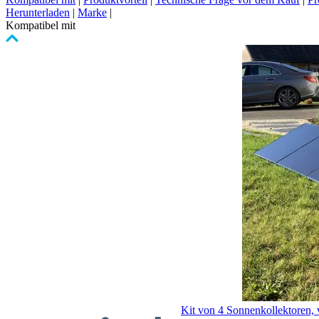
Herunterladen
|
Marke
|
Kompatibel mit
Clicken,
um
das
Karussell
zu
überspringen
Kit von 4 Sonnenkollektoren, 