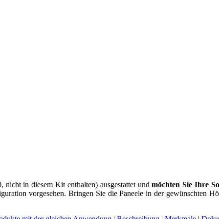
 nicht in diesem Kit enthalten) ausgestattet und
möchten Sie Ihre S
nfiguration vorgesehen. Bringen Sie die Paneele in der gewünschten H
odukte mit der gleichen Anwendung
|
Beschreibung
|
Merkmale
|
Doku