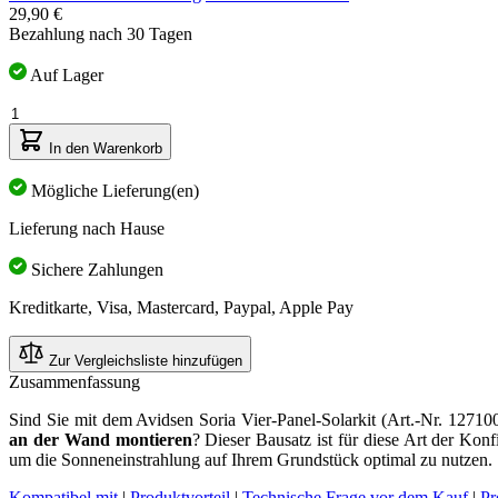
29,90 €
Bezahlung nach 30 Tagen
Auf Lager
Menge
In den Warenkorb
Mögliche Lieferung(en)
Lieferung nach Hause
Sichere Zahlungen
Kreditkarte, Visa, Mastercard, Paypal, Apple Pay
Zur Vergleichsliste hinzufügen
Zusammenfassung
Sind Sie mit dem Avidsen Soria Vier-Panel-Solarkit (Art.-Nr. 127100,
an der Wand montieren
? Dieser Bausatz ist für diese Art der Ko
um die Sonneneinstrahlung auf Ihrem Grundstück optimal zu nutzen.
Kompatibel mit
|
Produktvorteil
|
Technische Frage vor dem Kauf
|
Pr