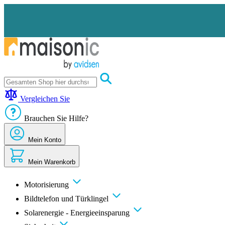
Zum
Inhalt
springen
Motorisierung
Bildtelefon
Vergleichen Sie
und
Türklingel
Brauchen Sie Hilfe?
Solarenergie
-
Energieeinsparung
Mein Konto
Sicherheit
Komfort
Mein Warenkorb
im
Haus
Gute
Motorisierung
Angebote
Bildtelefon und Türklingel
Solarenergie - Energieeinsparung