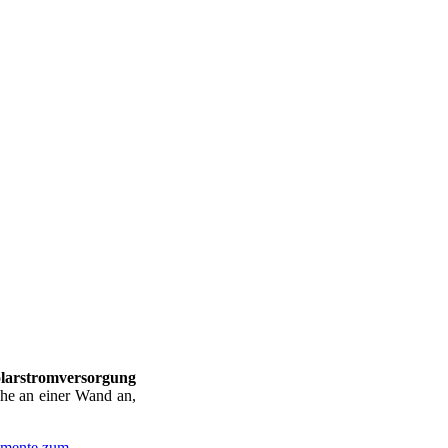
olarstromversorgung
öhe an einer Wand an,
mente zum