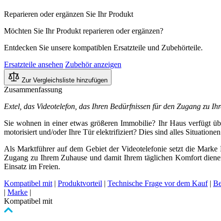
Reparieren oder ergänzen Sie Ihr Produkt
Möchten Sie Ihr Produkt reparieren oder ergänzen?
Entdecken Sie unsere kompatiblen Ersatzteile und Zubehörteile.
Ersatzteile ansehen
Zubehör anzeigen
Zur Vergleichsliste hinzufügen
Zusammenfassung
Extel, das Videotelefon, das Ihren Bedürfnissen für den Zugang zu Ih
Sie wohnen in einer etwas größeren Immobilie? Ihr Haus verfügt übe
motorisiert und/oder Ihre Tür elektrifiziert? Dies sind alles Situati
Als Marktführer auf dem Gebiet der Videotelefonie setzt die Mark
Zugang zu Ihrem Zuhause und damit Ihrem täglichen Komfort dienen. 
Einsatz im Freien.
Kompatibel mit
|
Produktvorteil
|
Technische Frage vor dem Kauf
|
Be
|
Marke
|
Kompatibel mit
Clicken,