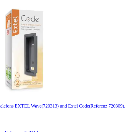
dtelefons EXTEL Wave(720313) und Extel Code(Referenz 720309).