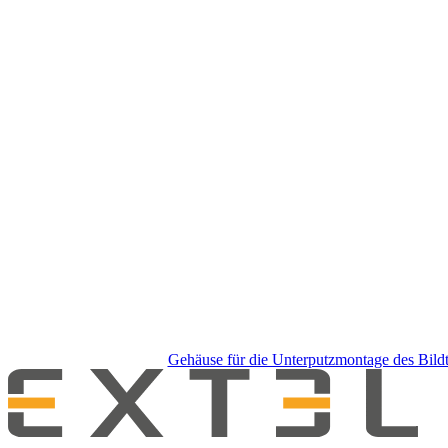
um
das
Karussell
zu
überspringen
Gehäuse für die Unterputzmontage des Bil