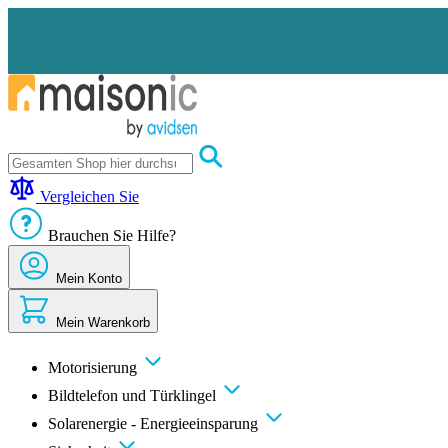
Zum
Inhalt
springen
Motorisierung
Bildtelefon
Vergleichen Sie
und
Türklingel
Brauchen Sie Hilfe?
Solarenergie
-
Energieeinsparung
Mein Konto
Sicherheit
Komfort
Mein Warenkorb
im
Haus
Gute
Motorisierung
Angebote
Bildtelefon und Türklingel
Solarenergie - Energieeinsparung