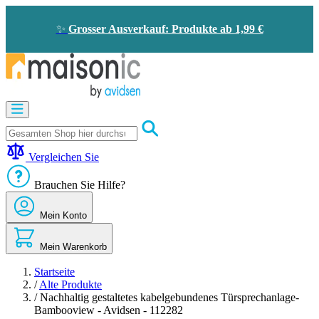
Zum
Inhalt
✨
Grosser Ausverkauf: Produkte ab 1,99 €
springen
Motorisierung
Bildtelefon
und
Türklingel
Vergleichen Sie
Solarenergie
-
Brauchen Sie Hilfe?
Energieeinsparung
Sicherheit
Mein Konto
Komfort
im
Haus
Mein Warenkorb
Gute
Angebote
Startseite
/
Alte Produkte
/
Nachhaltig gestaltetes kabelgebundenes Türsprechanlage-
Bambooview - Avidsen - 112282