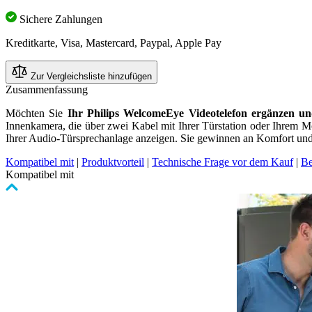
Sichere Zahlungen
Kreditkarte, Visa, Mastercard, Paypal, Apple Pay
Zur Vergleichsliste hinzufügen
Zusammenfassung
Möchten Sie
Ihr Philips WelcomeEye Videotelefon ergänzen und
Innenkamera, die über zwei Kabel mit Ihrer Türstation oder Ihrem M
Ihrer Audio-Türsprechanlage anzeigen. Sie gewinnen an Komfort und 
Kompatibel mit
|
Produktvorteil
|
Technische Frage vor dem Kauf
|
Be
Kompatibel mit
Clicken,
um
das
Karussell
zu
überspringen