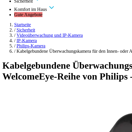
Sicherheit
Komfort im Haus
Gute Angebote
Startseite
/
Sicherheit
/
Videoüberwachung und IP-Kamera
/
IP-Kamera
/
Philips-Kamera
/
Kabelgebundene Überwachungskamera für den Innen- oder Au
Kabelgebundene Überwachungska
WelcomeEye-Reihe von Philips 