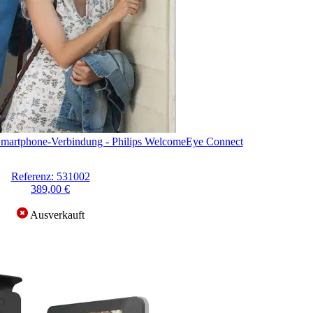
Smartphone-Verbindung - Philips WelcomeEye Connect
Referenz: 531002
389,00 €
Ausverkauft