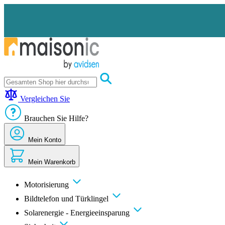
Zum
Inhalt
springen
Motorisierung
Bildtelefon
Vergleichen Sie
und
Türklingel
Brauchen Sie Hilfe?
Solarenergie
-
Energieeinsparung
Mein Konto
Sicherheit
Komfort
Mein Warenkorb
im
Haus
Gute
Motorisierung
Angebote
Bildtelefon und Türklingel
Solarenergie - Energieeinsparung