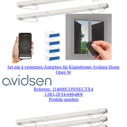
Set mit 4 vernetzten Antrieben für Klappfenster Avidsen Home
Open W
Der
Preis
hängt
Referenz: 114600CONNECTX4
von
1.063,28 €
1.119,20 €
den
Produkt ansehen
auf
der
Produktseite
gewählten
Optionen