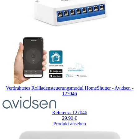
überspringen
Verdrahtetes Rollladensteuerungsmodul HomeShutter - Avidsen -
127046
Referenz: 127046
29,90 €
Produkt ansehen