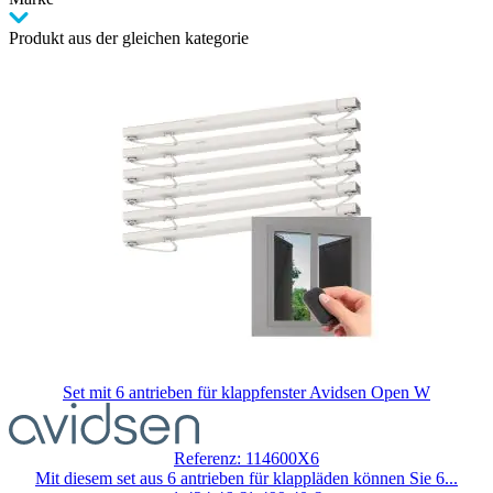
Produkt aus der gleichen kategorie
Set mit 6 antrieben für klappfenster Avidsen Open W
Der
Preis
hängt
Referenz: 114600X6
von
Mit diesem set aus 6 antrieben für klappläden können Sie 6...
den