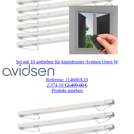
Set mit 10 antrieben für klappfenster Avidsen Open W
Der
Preis
hängt
Referenz: 114600X10
von
2.374,10 €
2.499,00 €
den
Produkt ansehen
auf
der
Produktseite
gewählten
Optionen
ab