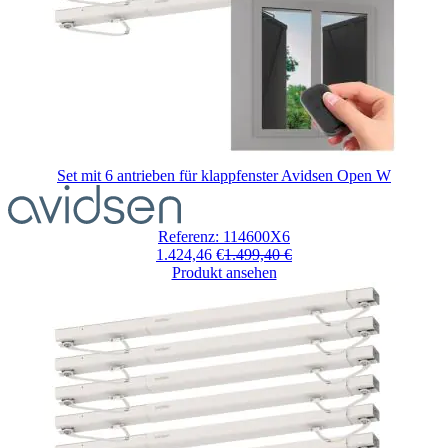
Set mit 6 antrieben für klappfenster Avidsen Open W
Der
Preis
hängt
Referenz: 114600X6
von
1.424,46 €
1.499,40 €
den
Produkt ansehen
auf
der
Produktseite
gewählten
Optionen
ab