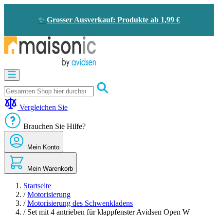
Zum
Inhalt
✨
Grosser Ausverkauf: Produkte ab 1,99 €
springen
Motorisierung
Bildtelefon
und
Türklingel
Vergleichen Sie
Solarenergie
-
Brauchen Sie Hilfe?
Energieeinsparung
Sicherheit
Mein Konto
Komfort
im
Haus
Mein Warenkorb
Gute
Angebote
Startseite
/
Motorisierung
/
Motorisierung des Schwenkladens
/
Set mit 4 antrieben für klappfenster Avidsen Open W