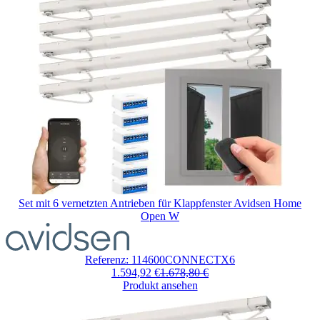
ab
Set mit 6 vernetzten Antrieben für Klappfenster Avidsen Home
Open W
Der
Preis
hängt
Referenz: 114600CONNECTX6
von
1.594,92 €
1.678,80 €
den
Produkt ansehen
auf
der
Produktseite