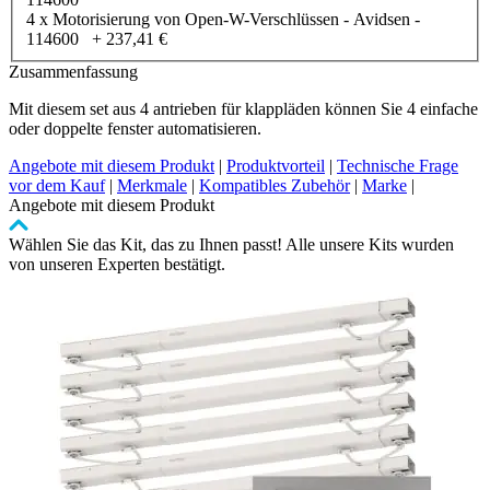
4 x Motorisierung von Open-W-Verschlüssen - Avidsen -
114600
+
237,41 €
Zusammenfassung
Mit diesem set aus 4 antrieben für klappläden können Sie 4 einfache
oder doppelte fenster automatisieren.
Angebote mit diesem Produkt
|
Produktvorteil
|
Technische Frage
vor dem Kauf
|
Merkmale
|
Kompatibles Zubehör
|
Marke
|
Angebote mit diesem Produkt
Wählen Sie das Kit, das zu Ihnen passt! Alle unsere Kits wurden
von unseren Experten bestätigt.
Clicken,
um
das
Karussell
zu
überspringen