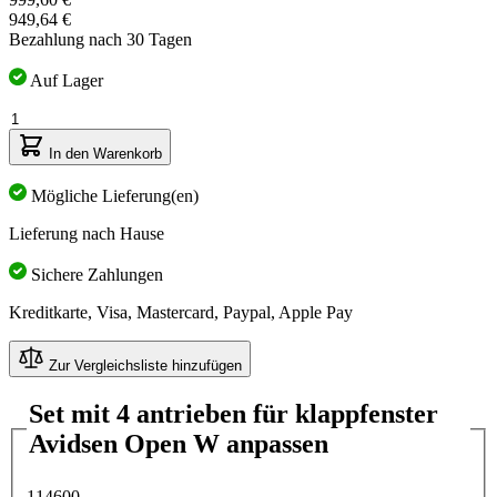
Preis
949,64 €
hängt
Bezahlung nach 30 Tagen
von
den
Auf Lager
gewählten
Menge
Optionen
ab
In den Warenkorb
Mögliche Lieferung(en)
Lieferung nach Hause
Sichere Zahlungen
Kreditkarte, Visa, Mastercard, Paypal, Apple Pay
Zur Vergleichsliste hinzufügen
Set mit 4 antrieben für klappfenster
Avidsen Open W anpassen
114600