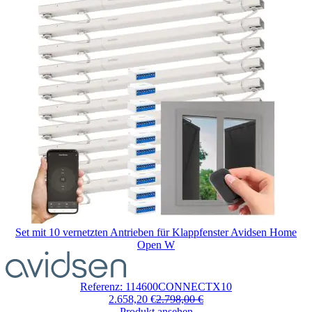
gewählten
Optionen
ab
Set mit 10 vernetzten Antrieben für Klappfenster Avidsen Home
Open W
Der
Preis
hängt
Referenz: 114600CONNECTX10
von
2.658,20 €
2.798,00 €
den
Produkt ansehen