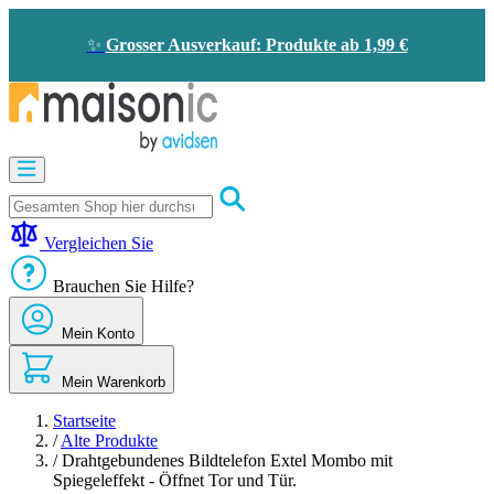
Zum
Inhalt
✨
Grosser Ausverkauf: Produkte ab 1,99 €
springen
Motorisierung
Bildtelefon
und
Türklingel
Vergleichen Sie
Solarenergie
-
Brauchen Sie Hilfe?
Energieeinsparung
Sicherheit
Mein Konto
Komfort
im
Haus
Mein Warenkorb
Gute
Angebote
Startseite
/
Alte Produkte
/
Drahtgebundenes Bildtelefon Extel Mombo mit
Spiegeleffekt - Öffnet Tor und Tür.