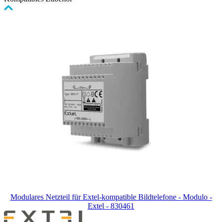
Clicken,
um
das
Karussell
zu
überspringen
Modulares Netzteil für Extel-kompatible Bildtelefone - Modulo -
Extel - 830461