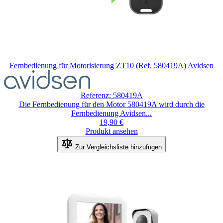
Fernbedienung für Motorisierung ZT10 (Ref. 580419A) Avidsen
Der
Preis
hängt
Referenz: 580419A
von
Die Fernbedienung für den Motor 580419A wird durch die
den
Fernbedienung Avidsen...
auf
19,90 €
der
Produkt ansehen
Produktseite
gewählten
Zur Vergleichsliste hinzufügen
Optionen
ab