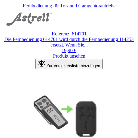
Fernbedienung für Tor- und Garagentorantriebe
Der
Preis
hängt
von
den
Referenz: 614701
auf
Die Fernbedienung 614701 wird durch die Fernbedienung 114253
der
ersetzt. Wenn Sie...
Produktseite
19,90 €
gewählten
Produkt ansehen
Optionen
Zur Vergleichsliste hinzufügen
ab