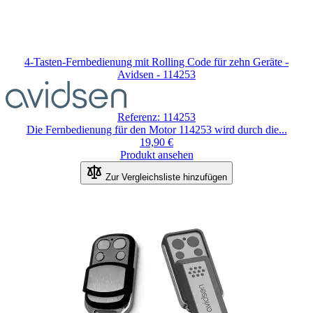
4-Tasten-Fernbedienung mit Rolling Code für zehn Geräte -
Avidsen - 114253
Der
Preis
hängt
Referenz: 114253
von
Die Fernbedienung für den Motor 114253 wird durch die...
den
19,90 €
auf
Produkt ansehen
der
Produktseite
Zur Vergleichsliste hinzufügen
gewählten
Optionen
ab