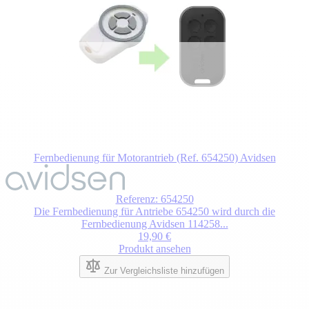
Fernbedienung für Motorantrieb (Ref. 654250) Avidsen
Der
Preis
hängt
Referenz: 654250
von
Die Fernbedienung für Antriebe 654250 wird durch die
den
Fernbedienung Avidsen 114258...
auf
19,90 €
der
Produkt ansehen
Produktseite
gewählten
Zur Vergleichsliste hinzufügen
Optionen
ab