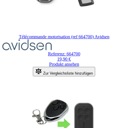
Télécommande motorisation (ref 664700) Avidsen
Der
Preis
hängt
Referenz: 664700
von
19,90 €
den
Produkt ansehen
auf
der
Zur Vergleichsliste hinzufügen
Produktseite
gewählten
Optionen
ab