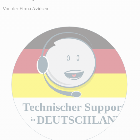
Optionen
ab
Von der Firma Avidsen
Technischer Support
DEUTSCHLAND
in