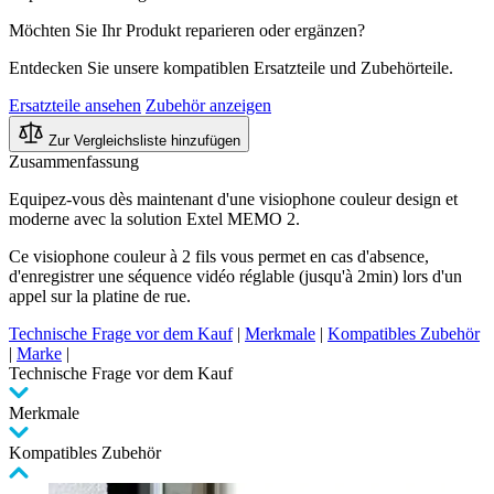
Möchten Sie Ihr Produkt reparieren oder ergänzen?
Entdecken Sie unsere kompatiblen Ersatzteile und Zubehörteile.
Ersatzteile ansehen
Zubehör anzeigen
Zur Vergleichsliste hinzufügen
Zusammenfassung
Equipez-vous dès maintenant d'une visiophone couleur design et
moderne avec la solution Extel MEMO 2.
Ce visiophone couleur à 2 fils vous permet en cas d'absence,
d'enregistrer une séquence vidéo réglable (jusqu'à 2min) lors d'un
appel sur la platine de rue.
Technische Frage vor dem Kauf
|
Merkmale
|
Kompatibles Zubehör
|
Marke
|
Technische Frage vor dem Kauf
Merkmale
Kompatibles Zubehör
Clicken,