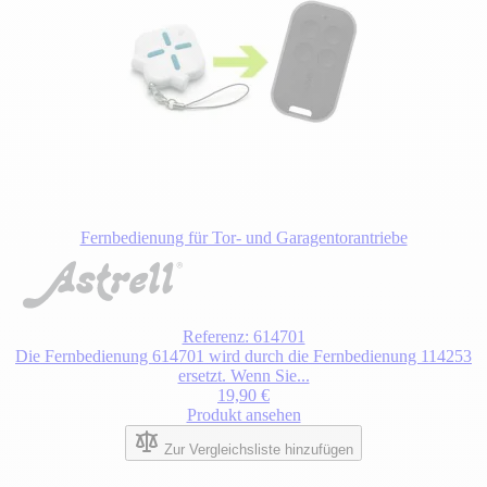
Fernbedienung für Tor- und Garagentorantriebe
Der
Preis
hängt
von
den
Referenz: 614701
auf
Die Fernbedienung 614701 wird durch die Fernbedienung 114253
der
ersetzt. Wenn Sie...
Produktseite
19,90 €
gewählten
Produkt ansehen
Optionen
Zur Vergleichsliste hinzufügen
ab