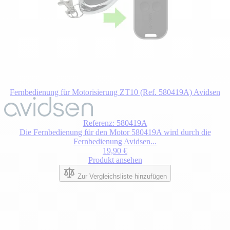
Fernbedienung für Motorisierung ZT10 (Ref. 580419A) Avidsen
Der
Preis
hängt
Referenz: 580419A
von
Die Fernbedienung für den Motor 580419A wird durch die
den
Fernbedienung Avidsen...
auf
19,90 €
der
Produkt ansehen
Produktseite
gewählten
Zur Vergleichsliste hinzufügen
Optionen
ab