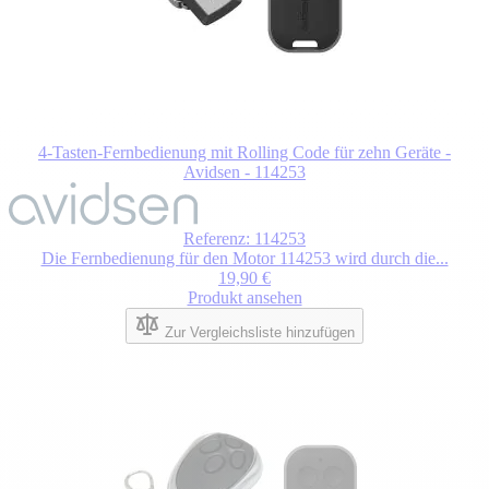
4-Tasten-Fernbedienung mit Rolling Code für zehn Geräte -
Avidsen - 114253
Der
Preis
hängt
Referenz: 114253
von
Die Fernbedienung für den Motor 114253 wird durch die...
den
19,90 €
auf
Produkt ansehen
der
Produktseite
Zur Vergleichsliste hinzufügen
gewählten
Optionen
ab