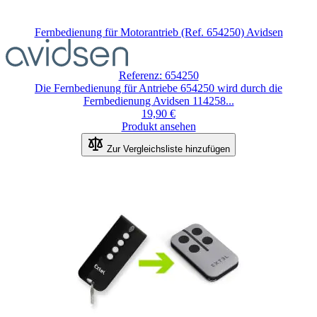
Fernbedienung für Motorantrieb (Ref. 654250) Avidsen
Der
Preis
hängt
Referenz: 654250
von
Die Fernbedienung für Antriebe 654250 wird durch die
den
Fernbedienung Avidsen 114258...
auf
19,90 €
der
Produkt ansehen
Produktseite
gewählten
Zur Vergleichsliste hinzufügen
Optionen
ab