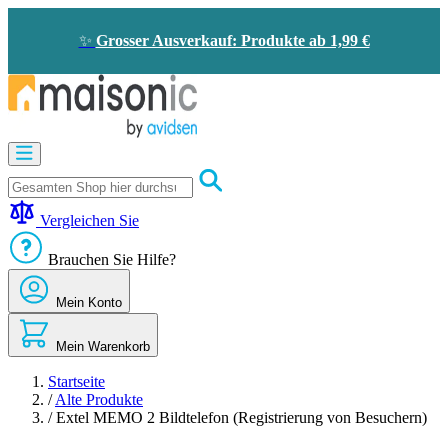
Zum
Inhalt
✨
Grosser Ausverkauf: Produkte ab 1,99 €
springen
Motorisierung
Bildtelefon
und
Türklingel
Vergleichen Sie
Solarenergie
-
Brauchen Sie Hilfe?
Energieeinsparung
Sicherheit
Mein Konto
Komfort
im
Haus
Mein Warenkorb
Gute
Angebote
Startseite
/
Alte Produkte
/
Extel MEMO 2 Bildtelefon (Registrierung von Besuchern)