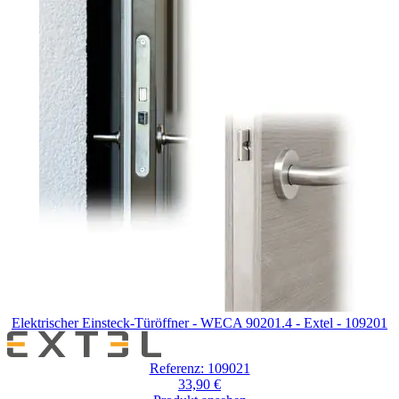
um
das
Karussell
zu
überspringen
Elektrischer Einsteck-Türöffner - WECA 90201.4 - Extel - 109201
Referenz: 109021
33,90 €