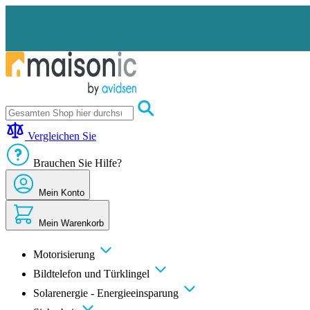
Zum
Inhalt
springen
Motorisierung
Bildtelefon
Vergleichen Sie
und
Türklingel
Brauchen Sie Hilfe?
Solarenergie
-
Energieeinsparung
Mein Konto
Sicherheit
Komfort
Mein Warenkorb
im
Haus
Gute
Motorisierung
Angebote
Bildtelefon und Türklingel
Solarenergie - Energieeinsparung