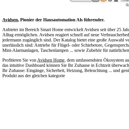
Avidsen
, Pionier der Hausautomation Als führender.
Anbieter im Bereich Smart Home entwickelt Avidsen seit über 25 Jahr
Alltag ermöglichen. Avidsen reagiert schnell auf neue Verbraucherbedü
jedermann zugänglich sind. Der Katalog bietet eine große Auswahl ver
unerlässlich sind: Antriebe für Flügel- oder Schiebetore, Gegenspr
Mini-Alarmanlagen, Taschenlampen ... sowie Zubehör für natürlichen
Profitieren Sie von
Avidsen Home
, dem umfassendsten Ökosystem auf
das intuitive Dashboard können Sie Ihr Zuhause in Echtzeit überwache
Ihr Zuhause: Eingänge, Sicherheit, Heizung, Beleuchtung ... und gen
Produkt aus der gleichen kategorie