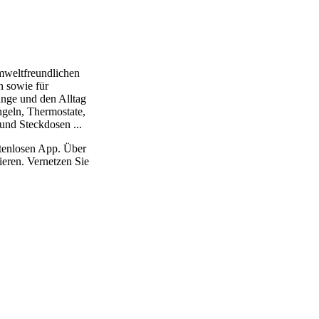
umweltfreundlichen
n sowie für
änge und den Alltag
ngeln, Thermostate,
und Steckdosen ...
stenlosen App. Über
ieren. Vernetzen Sie