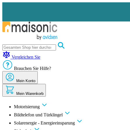
Zum
Inhalt
springen
Motorisierung
Bildtelefon
Vergleichen Sie
und
Türklingel
Brauchen Sie Hilfe?
Solarenergie
-
Energieeinsparung
Mein Konto
Sicherheit
Komfort
Mein Warenkorb
im
Haus
Gute
Motorisierung
Angebote
Bildtelefon und Türklingel
Solarenergie - Energieeinsparung