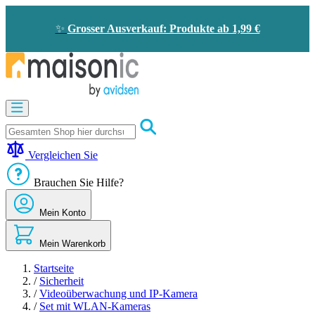
Zum
Inhalt
✨
Grosser Ausverkauf: Produkte ab 1,99 €
springen
Motorisierung
Bildtelefon
und
Türklingel
Vergleichen Sie
Solarenergie
-
Brauchen Sie Hilfe?
Energieeinsparung
Sicherheit
Mein Konto
Komfort
im
Haus
Mein Warenkorb
Gute
Angebote
Startseite
/
Sicherheit
/
Videoüberwachung und IP-Kamera
/
Set mit WLAN-Kameras