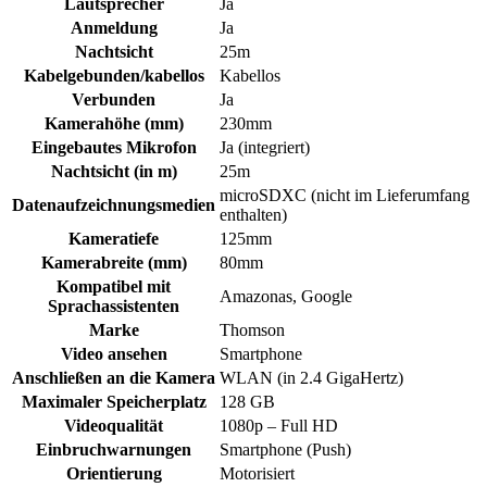
Lautsprecher
Ja
Anmeldung
Ja
Nachtsicht
25m
Kabelgebunden/kabellos
Kabellos
Verbunden
Ja
Kamerahöhe (mm)
230mm
Eingebautes Mikrofon
Ja (integriert)
Nachtsicht (in m)
25m
microSDXC (nicht im Lieferumfang
Datenaufzeichnungsmedien
enthalten)
Kameratiefe
125mm
Kamerabreite (mm)
80mm
Kompatibel mit
Amazonas, Google
Sprachassistenten
Marke
Thomson
Video ansehen
Smartphone
Anschließen an die Kamera
WLAN (in 2.4 GigaHertz)
Maximaler Speicherplatz
128 GB
Videoqualität
1080p – Full HD
Einbruchwarnungen
Smartphone (Push)
Orientierung
Motorisiert