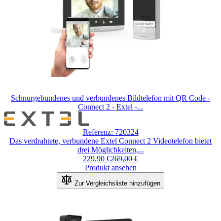
Schnurgebundenes und verbundenes Bildtelefon mit QR Code -
Connect 2 - Extel -...
Referenz: 720324
Das verdrahtete, verbundene Extel Connect 2 Videotelefon bietet
drei Möglichkeiten,...
229,90 €
269,00 €
Produkt ansehen
Zur Vergleichsliste hinzufügen