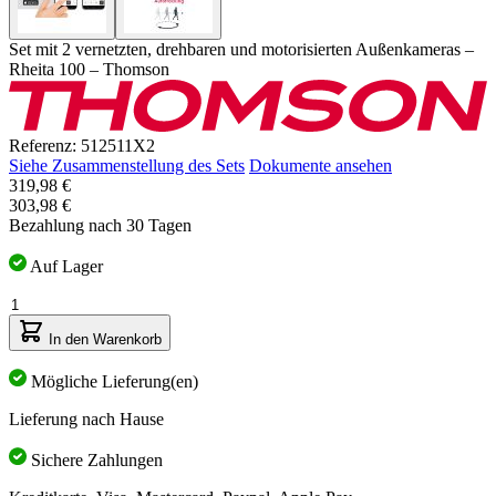
Set mit 2 vernetzten, drehbaren und motorisierten Außenkameras –
Rheita 100 – Thomson
Referenz: 512511X2
Siehe Zusammenstellung des Sets
Dokumente ansehen
Der
319,98 €
Preis
303,98 €
hängt
Bezahlung nach 30 Tagen
von
den
Auf Lager
gewählten
Menge
Optionen
ab
In den Warenkorb
Mögliche Lieferung(en)
Lieferung nach Hause
Sichere Zahlungen