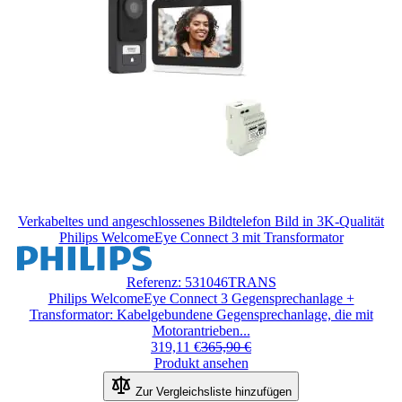
Verkabeltes und angeschlossenes Bildtelefon Bild in 3K-Qualität
Philips WelcomeEye Connect 3 mit Transformator
Der
Preis
Referenz: 531046TRANS
hängt
Philips WelcomeEye Connect 3 Gegensprechanlage +
von
Transformator: Kabelgebundene Gegensprechanlage, die mit
den
Motorantrieben...
auf
319,11 €
365,90 €
der
Produkt ansehen
Produktseite
gewählten
Zur Vergleichsliste hinzufügen
Optionen