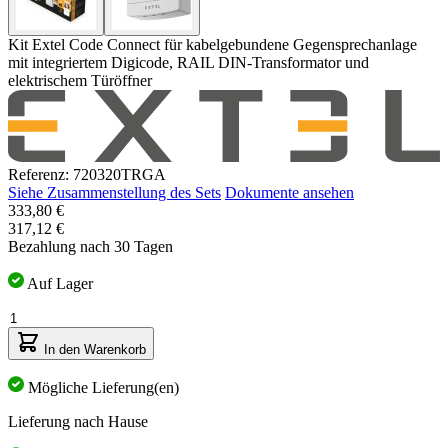
Kit Extel Code Connect für kabelgebundene Gegensprechanlage
mit integriertem Digicode, RAIL DIN-Transformator und
elektrischem Türöffner
Referenz: 720320TRGA
Siehe Zusammenstellung des Sets
Dokumente ansehen
Der
333,80 €
Preis
317,12 €
hängt
Bezahlung nach 30 Tagen
von
den
Auf Lager
gewählten
Menge
Optionen
ab
In den Warenkorb
Mögliche Lieferung(en)
Lieferung nach Hause