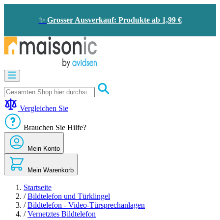
Zum
Inhalt
✨
Grosser Ausverkauf: Produkte ab 1,99 €
springen
Motorisierung
Bildtelefon
und
Türklingel
Vergleichen Sie
Solarenergie
-
Brauchen Sie Hilfe?
Energieeinsparung
Sicherheit
Mein Konto
Komfort
im
Haus
Mein Warenkorb
Gute
Angebote
Startseite
/
Bildtelefon und Türklingel
/
Bildtelefon - Video-Türsprechanlagen
/
Vernetztes Bildtelefon