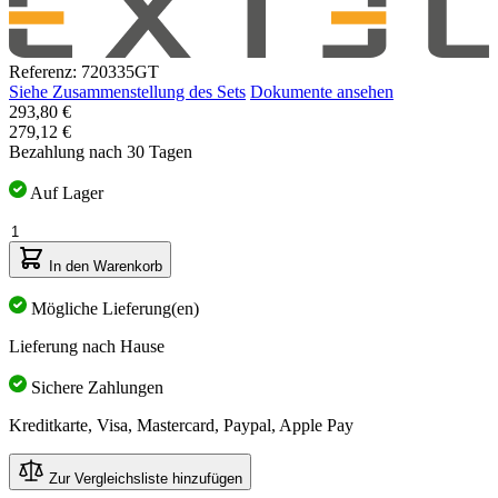
Referenz: 720335GT
Siehe Zusammenstellung des Sets
Dokumente ansehen
Der
293,80 €
Preis
279,12 €
hängt
Bezahlung nach 30 Tagen
von
den
Auf Lager
gewählten
Menge
Optionen
ab
In den Warenkorb
Mögliche Lieferung(en)
Lieferung nach Hause
Sichere Zahlungen
Kreditkarte, Visa, Mastercard, Paypal, Apple Pay
Zur Vergleichsliste hinzufügen