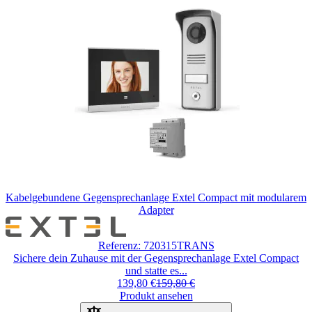
Kabelgebundene Gegensprechanlage Extel Compact mit modularem
Adapter
Der
Preis
Referenz: 720315TRANS
hängt
Sichere dein Zuhause mit der Gegensprechanlage Extel Compact
von
und statte es...
den
139,80 €
159,80 €
auf
Produkt ansehen
der
Produktseite