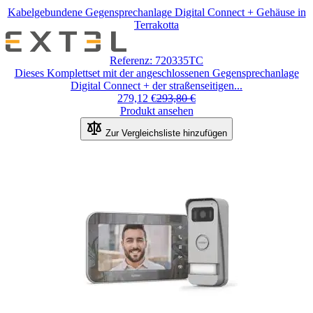
Kabelgebundene Gegensprechanlage Digital Connect + Gehäuse in
Terrakotta
Der
Preis
Referenz: 720335TC
hängt
Dieses Komplettset mit der angeschlossenen Gegensprechanlage
von
Digital Connect + der straßenseitigen...
den
279,12 €
293,80 €
auf
Produkt ansehen
der
Produktseite
Zur Vergleichsliste hinzufügen
gewählten
Optionen
ab