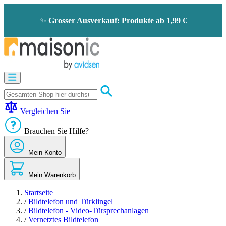
Zum
Inhalt
✨
Grosser Ausverkauf: Produkte ab 1,99 €
springen
Motorisierung
Bildtelefon
und
Türklingel
Vergleichen Sie
Solarenergie
-
Brauchen Sie Hilfe?
Energieeinsparung
Sicherheit
Mein Konto
Komfort
im
Haus
Mein Warenkorb
Gute
Angebote
Startseite
/
Bildtelefon und Türklingel
/
Bildtelefon - Video-Türsprechanlagen
/
Vernetztes Bildtelefon