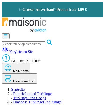
Zum
Inhalt
✨
Grosser Ausverkauf: Produkte ab 1,99 €
springen
Motorisierung
Bildtelefon
und
Türklingel
Vergleichen Sie
Solarenergie
-
Brauchen Sie Hilfe?
Energieeinsparung
Sicherheit
Mein Konto
Komfort
im
Haus
Mein Warenkorb
Gute
Angebote
Startseite
/
Bildtelefon und Türklingel
/
Türklingel und Gongs
/
Drahtlose Türklingel und Klingel