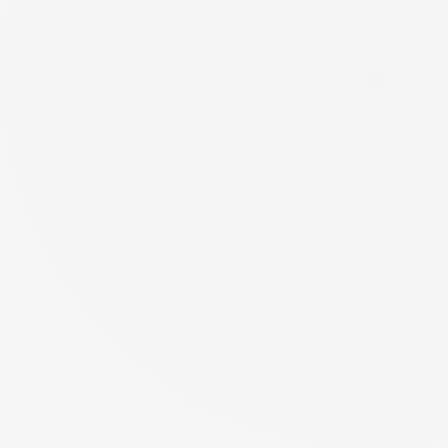
„OK für mich“.
Diese Cookies sind wichtig, um unsere Website zu optimieren und
Ihre Erwartungen bei der Suche zu erfüllen. Sie ermöglichen es uns,
Inhalte zu personalisieren und eventuelle Navigationsprobleme zu
erkennen, um Ihnen die bestmögliche Erfahrung zu bieten.
Lesen Sie die Datenschutzbestimmungen
Bescheinigungen von
Ich wähle
Ok für mich