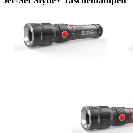
5er-Set Slyde+ Taschenlampen