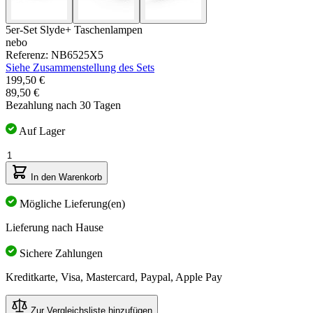
5er-Set Slyde+ Taschenlampen
nebo
Referenz: NB6525X5
Siehe Zusammenstellung des Sets
Der
199,50 €
Preis
89,50 €
hängt
Bezahlung nach 30 Tagen
von
den
Auf Lager
gewählten
Menge
Optionen
ab
In den Warenkorb
Mögliche Lieferung(en)
Lieferung nach Hause
Sichere Zahlungen
Kreditkarte, Visa, Mastercard, Paypal, Apple Pay
Zur Vergleichsliste hinzufügen