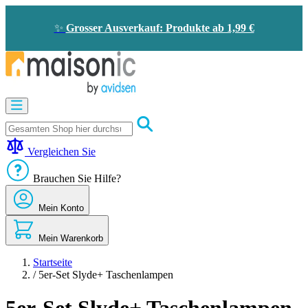
Zum
Inhalt
✨
Grosser Ausverkauf: Produkte ab 1,99 €
springen
Motorisierung
Bildtelefon
und
Türklingel
Vergleichen Sie
Solarenergie
-
Brauchen Sie Hilfe?
Energieeinsparung
Sicherheit
Mein Konto
Komfort
im
Haus
Mein Warenkorb
Gute
Angebote
Startseite
/
5er-Set Slyde+ Taschenlampen